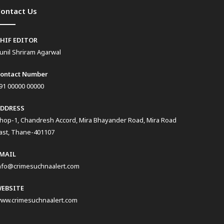
ontact Us
HIF EDITOR
unil Shriram Agarwal
ontact Number
91 00000 00000
DDRESS
hop-1, Chandresh Accord, Mira Bhayander Road, Mira Road
ast, Thane-401107
MAIL
nfo@crimesuchnaalert.com
EBSITE
ww.crimesuchnaalert.com