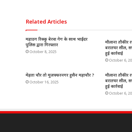
at
c
k
ai
ar
s
e
e
l
e
A
b
d
Related Articles
p
o
In
p
o
महाठग रिक्कु बेरवा गेग के साथ भाईंदर
मौलाना तौकीर 
पुलिस द्वारा गिरफ्तार
k
बरातघर सील, सप
October 8, 2025
हुई कार्रवाई
October 6, 2
मेहता चौर तो मुजफ्फरनगर हुसैन महाचौर ?
मौलाना तौकीर 
बरातघर सील, सप
October 16, 2025
हुई कार्रवाई
October 6, 2