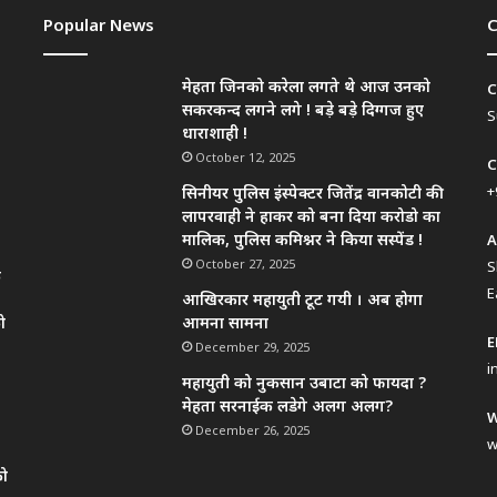
Popular News
C
मेहता जिनको करेला लगते थे आज उनको
C
सकरकन्द लगने लगे ! बड़े बड़े दिग्गज हुए
S
धाराशाही !
October 12, 2025
C
+
सिनीयर पुलिस इंस्पेक्टर जितेंद्र वानकोटी की
लापरवाही ने हाकर को बना दिया करोडो का
मालिक, पुलिस कमिश्नर ने किया सस्पेंड !
A
October 27, 2025
S
े
E
आखिरकार महायुती टूट गयी । अब होगा
ो
आमना सामना
E
December 29, 2025
i
महायुती को नुकसान उबाटा को फायदा ?
मेहता सरनाईक लडेगे अलग अलग?
W
December 26, 2025
w
को