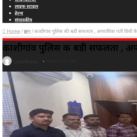
लाइफ स्टाइल
हेल्थ
संपादकीय
Home
/
क्राइम
/
काशीगांव पुलिस की बडी सफलता , अपराधिक गती विधी क
काशीगांव पुलिस की बडी सफलता , अ
Editor@Logg
October 13, 2025