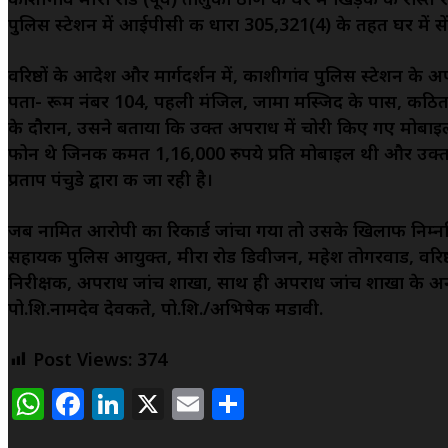
पुलिस स्टेशन में आईपीसी की धारा 305,321(4) के तहत घर में स
वरिष्ठों के आदेश और मार्गदर्शन में, काशीगांव पुलिस स्टेशन क
पता- रूम नंबर 104, पहली मंजिल, जामा मस्जिद के पास, कठित
के दौरान, उसने बताया कि उक्त अपराध में चोरी किए गए मोबा
फोन थे जिनकी कीमत 1,16,000 रुपये प्रति मोबाइल थी और उक्त
प्रताप पंचुडे द्वारा की जा रही है।
जब नामित आरोपी का रिकार्ड जांचा गया तो उसके खिलाफ निम्नलिख
सहायक पुलिस आयुक्त, मीरा रोड डिवीजन, महेश तोगरवाड, वरिष्ठ
निरीक्षक, अपराध जांच शाखा, साथ ही अपराध जांच शाखा के अनमलदार
पो.शि.नामदेव देवकते, पो.शि./अभिषेक मडावी.
Post Views:
374
WhatsApp
Facebook
LinkedIn
X
Email
Share