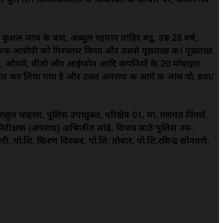
ुशल जांच के बाद, अब्दुल रहमान ताहिर बडू, उम्र 28 वर्ष,
 नामक आरोपी को गिरफ्तार किया और उससे पूछताछ की। पूछताछ
संग, ओप्पो, वीवो और आईफोन आदि कंपनियों के 20 मोबाइल
तार कर लिया गया है और उक्त अपराध की आगे की जांच पो. हवा/
ल चव्हाण, पुलिस उपायुक्त, परिक्षेत्र 01, मा. गणपत पिंगले,
 निरीक्षक (अपराध) अभिजीत लांडे, विजय साठे पुलिस उप-
ी, पो.शि. किरण विरकर, पो.शि. तोबार, पो.शि.रविन्द्र सोनवणे,