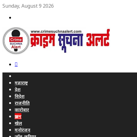
Sunday, August 9 2026
Menu
Search
for
Home
महाराष्ट्र
देश
विदेश
राजनीति
कारोबार
क्राइम
खेल
मनोरंजन
जॉब-करियर