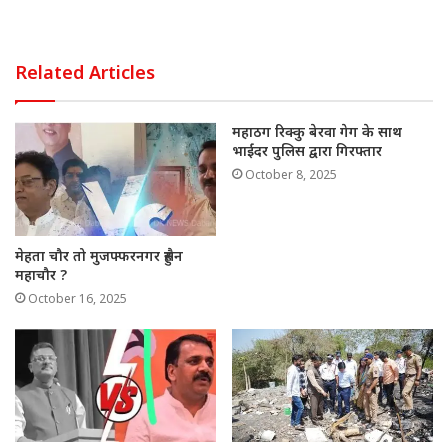
h
a
n
m
h
at
c
k
ai
ar
s
e
e
l
e
Related Articles
A
b
d
p
o
In
महाठग रिक्कु बेरवा गेग के साथ
भाईंदर पुलिस द्वारा गिरफ्तार
p
o
October 8, 2025
k
मेहता चौर तो मुजफ्फरनगर हुसैन
महाचौर ?
October 16, 2025