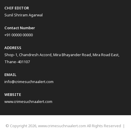
CHIF EDITOR
Sunil Shriram Agarwal
Contact Number
+91 00000 00000
ADDRESS
Shop-1, Chandresh Accord, Mira Bhayander Road, Mira Road East,
Thane-401107
EMAIL
info@crimesuchnaalert.com
WEBSITE
www.crimesuchnaalert.com
© Copyright 2026, www.crimesuchnaalert.com All Rights Reserved |