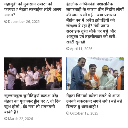
महायुती को नुकसान उबाटा को
इंद्रलोक अग्निकांड! प्रशासनिक
फायदा ? मेहता सरनाईक लडेगे अलग
लापरवाही के कारण तीन निर्दोष लोगों
अलग?
की जान चली गई… क्या प्रशासन
मैंग्रोव वन में अवैध झोपड़ियों को
December 26, 2025
संरक्षण दे रहा है? मंत्री प्रताप
सरनाइक तुरंत मौके पर पहुंचे और
आयुक्त एवं तहसीलदार को खरी-
खोटी सुनाई!
April 11, 2026
खुल्लमखुला चुनौतिपूर्ण कटाक्ष नरेंद्र
मेहता जिनको करेला लगते थे आज
मेहता का मुजफ्फर हुसैन पर ?, दो दिन
उनको सकरकन्द लगने लगे ! बड़े बड़े
खुश होलो , ईद मना लो रामनवमी
दिग्गज हुए धाराशाही !
बाकी है !
October 12, 2025
March 22, 2026